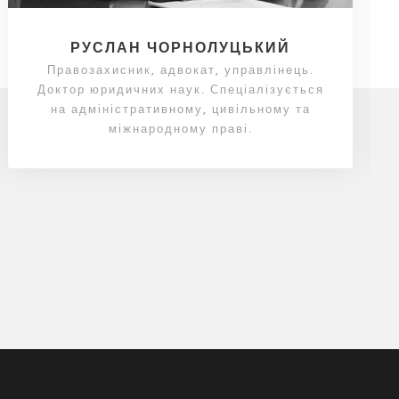
РУСЛАН ЧОРНОЛУЦЬКИЙ
Правозахисник, адвокат, управлінець.
Доктор юридичних наук. Спеціалізується
на адміністративному, цивільному та
міжнародному праві.