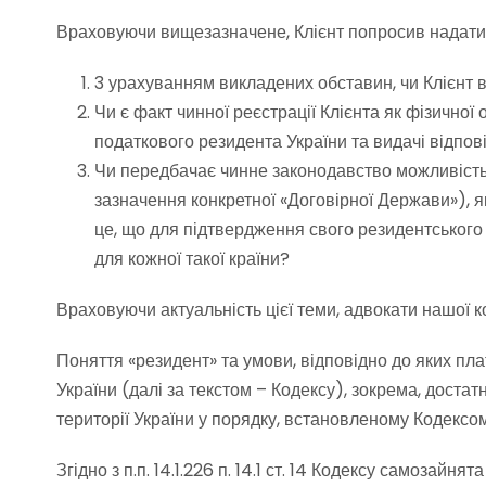
Враховуючи вищезазначене, Клієнт попросив надати 
3 урахуванням викладених обставин, чи Клієнт 
Чи є факт чинної реєстрації Клієнта як фізичн
податкового резидента України та видачі відпов
Чи передбачає чинне законодавство можливість 
зазначення конкретної «Договірної Держави»), 
це, що для підтвердження свого резидентського
для кожної такої країни?
Враховуючи актуальність цієї теми, адвокати нашої к
Поняття «резидент» та умови, відповідно до яких плат
України (далі за текстом – Кодексу), зокрема, дос
території України у порядку, встановленому Кодексом, аб
Згідно з п.п. 14.1.226 п. 14.1 ст. 14 Кодексу самоза