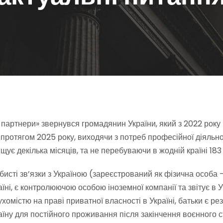
 партнери» звернувся громадянин України, який з 2022 року 
 протягом 2025 року, виходячи з потреб професійної діяльн
ує декілька місяців, та не перебуваючи в жодній країні 183 
особисті зв’язки з Україною (зареєстрований як фізична особ
ні, є контролюючою особою іноземної компанії та звітує в У
омістю на праві приватної власності в Україні, батьки є рез
аїну для постійного проживання після закінчення воєнного с