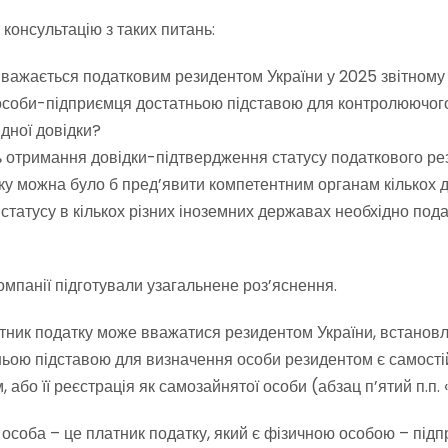
консультацію з таких питань:
вважається податковим резидентом України у 2025 звітному
ої особи-підприємця достатньою підставою для контролюючог
ідної довідки?
отримання довідки-підтвердження статусу податкового рези
яку можна було б пред’явити компетентним органам кількох 
 статусу в кількох різних іноземних державах необхідно по
омпанії підготували узагальнене роз’яснення.
ник податку може вважатися резидентом України, встановлено 
татньою підставою для визначення особи резидентом є самос
о її реєстрація як самозайнятої особи (абзац п’ятий п.п. «в» п
йнята особа – це платник податку, який є фізичною особою –