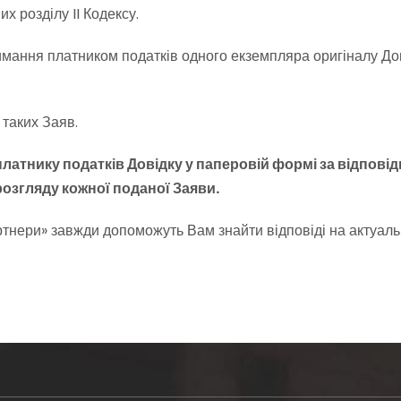
 розділу II Кодексу.
ання платником податків одного екземпляра оригіналу Дові
 таких Заяв.
тнику податків Довідку у паперовій формі за відповідн
розгляду кожної поданої Заяви.
ртнери» завжди допоможуть Вам знайти відповіді на актуаль