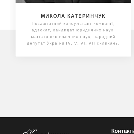
МИКОЛА КАТЕРИНЧУК
Позаштатний консультант компанії,
адвокат, кандидат юридичних наук,
магістр економічних наук, народний
депутат України IV, V, VI, VII скликань.
Контакт