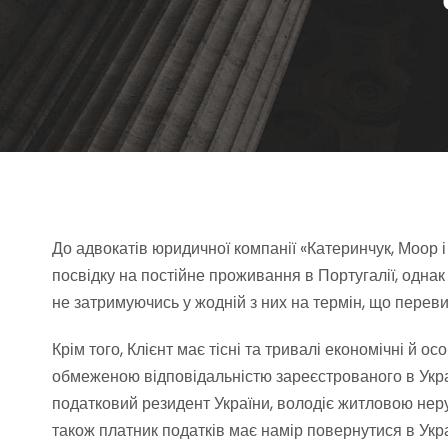
До адвокатів юридичної компанії «Катеринчук, Моор і
посвідку на постійне проживання в Португалії, однак
не затримуючись у жодній з них на термін, що перевищ
Крім того, Клієнт має тісні та тривалі економічні й 
обмеженою відповідальністю зареєстрованого в Украї
податковий резидент України, володіє житловою нерух
також платник податків має намір повернутися в Укр