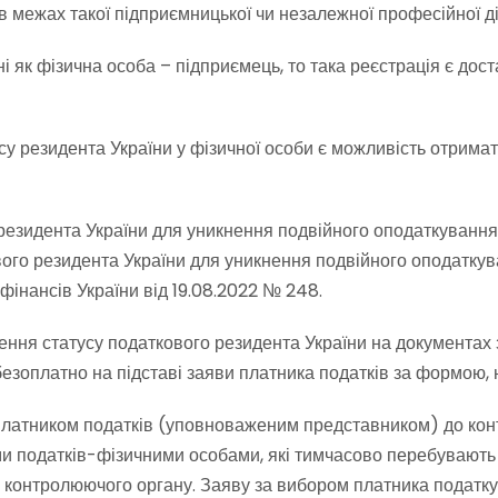
 в межах такої підприємницької чи незалежної професійної ді
ні як фізична особа – підприємець, то така реєстрація є дос
у резидента України у фізичної особи є можливість отрима
езидента України для уникнення подвійного оподаткування 
вого резидента України для уникнення подвійного оподатку
фінансів України від 19.08.2022 № 248.
дження статусу податкового резидента України на документ
езоплатно на підставі заяви платника податків за формою, 
латником податків (уповноваженим представником) до конт
ми податків-фізичними особами, які тимчасово перебувають
о контролюючого органу. Заяву за вибором платника податку