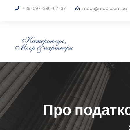
+38-097-390-67-37
·
moor@moor.com.ua
Про податко