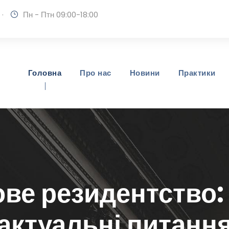
·
Пн - Птн 09:00-18:00
Головна
Про нас
Новини
Практики
ве резидентство: 
актуальні питанн