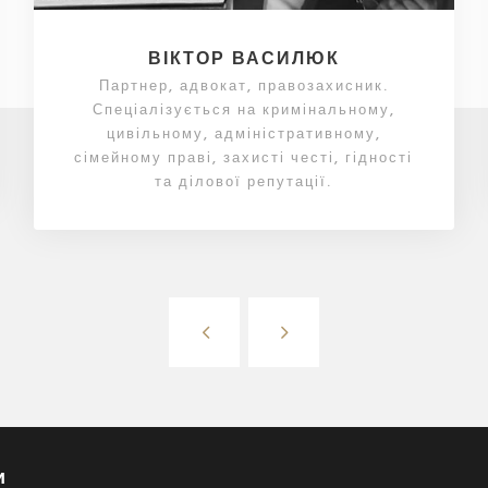
ВІКТОР ВАСИЛЮК
Партнер, адвокат, правозахисник.
Спеціалізується на кримінальному,
цивільному, адміністративному,
сімейному праві, захисті честі, гідності
та ділової репутації.
и