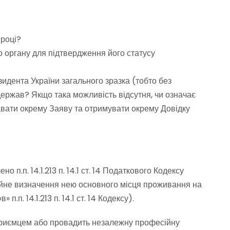
 році?
о органу для підтвердження його статусу
дента України загального зразка (тобто без
держав? Якщо така можливість відсутня, чи означає
давати окрему Заяву та отримувати окрему Довідку
п.п. 14.1.213 п. 14.1 ст. 14 Податкового Кодексу
тійне визначення нею основного місця проживання на
.п. 14.1.213 п. 14.1 ст. 14 Кодексу).
 підприємцем або провадить незалежну професійну