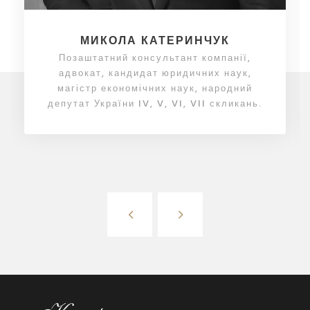
МИКОЛА КАТЕРИНЧУК
Позаштатний консультант компанії,
адвокат, кандидат юридичних наук,
магістр економічних наук, народний
депутат України IV, V, VI, VII скликань.