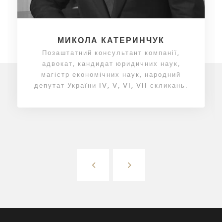
МИКОЛА КАТЕРИНЧУК
Позаштатний консультант компанії,
адвокат, кандидат юридичних наук,
магістр економічних наук, народний
депутат України IV, V, VI, VII скликань.